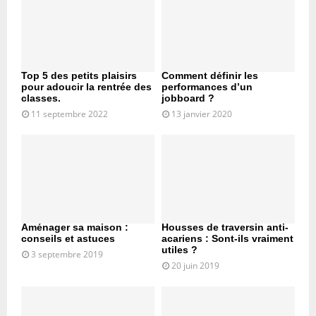
Top 5 des petits plaisirs
Comment définir les
pour adoucir la rentrée des
performances d’un
classes.
jobboard ?
11 septembre 2022
13 janvier 2020
Aménager sa maison :
Housses de traversin anti-
conseils et astuces
acariens : Sont-ils vraiment
utiles ?
3 septembre 2019
20 juin 2019