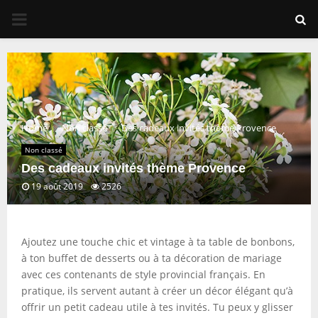
PRIMARY
MENU
Home
Non classé
Des cadeaux invités thème Provence
Non classé
Des cadeaux invités thème Provence
19 août 2019
2526
Ajoutez une touche chic et vintage à ta table de bonbons,
à ton buffet de desserts ou à ta décoration de mariage
avec ces contenants de style provincial français. En
pratique, ils servent autant à créer un décor élégant qu’à
offrir un petit cadeau utile à tes invités. Tu peux y glisser