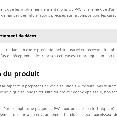
ervent que les problèmes viennent moins du PVC lui-même que d’u
e demander des informations précises sur la composition, les carac
rciement de décès
t entre dans un cadre professionnel, industriel ou recevant du publi
efus de réception ou les reprises coûteuses. En pratique, un bon fo
 du produit
est la capacité à proposer une vraie solution sur mesure, pas seu
uvent là que se joue la réussite du projet : bonne épaisseur, bon fo
ques. Par exemple, une plaque de PVC pour une cloison technique n
élément destiné à un environnement humide. Le bon fournisseur doit