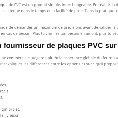
aque de PVC est un produit simple, interchangeable. En réalité, la 
e, la tenue dans le temps et la facilité de pose. Dans la pratique, c
mmandé de demander un maximum de précisions avant de valider la
e en cas de besoin. Plus tu clarifies ton besoin en amont, plus tu sé
n fournisseur de plaques PVC su
vitrine commerciale. Regarde plutôt la cohérence globale du fournisse
ut t’expliquer les différences entre les options ? Est-ce qu’il propo
sées.
récis.
s.
 ton projet.
la livraison.