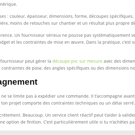
énérique.
es : couleur, épaisseur, dimensions, forme, découpes spécifiques, a
ière, moins de retouches sur chantier et un résultat plus propre dè
fférence. Un fournisseur sérieux ne pousse pas systématiquement vers 
budget et les contraintes de mise en œuvre. Dans la pratique, c’est
e fournisseur peut gérer la
découpe pvc sur mesure
avec des dimens
des contraintes de pose, des angles spécifiques ou des dimensions n
pagnement
e se limite pas à expédier une commande. Il t’accompagne avant, p
on projet comporte des contraintes techniques ou un délai serré.
ement. Beaucoup. Un service client réactif peut t’aider à valider 
 option de finition. C’est particulièrement utile si tu n’achètes pa