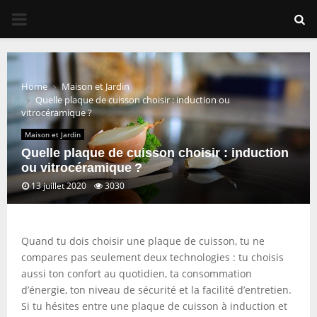
PRIMARY
MENU
Home
Maison et Jardin
Quelle plaque de cuisson choisir : induction ou
vitrocéramique ?
Maison et Jardin
Quelle plaque de cuisson choisir : induction
ou vitrocéramique ?
13 juillet 2020
3030
Quand tu dois choisir une plaque de cuisson, tu ne
compares pas seulement deux technologies : tu choisis
aussi ton confort au quotidien, ta consommation
d’énergie, ton niveau de sécurité et la facilité d’entretien.
Si tu hésites entre une plaque de cuisson à induction et