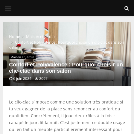
PRIMARY
MENU
Home
Maison et Jardin
Confort et Polyvalence : Pourquoi choisir un clic-clac dans son
salon
Maison et Jardin
Confort et Polyvalence : Pourquoi choisir un
clic-clac dans son salon
6 juin 2024
2097
Le clic-clac s’impose comme une solution très pratique si
tu veux gagner de la place sans renoncer au confort du
quotidien. Concrètement, il joue deux rôles à la fois :
canapé le jour, lit la nuit. C’est justement ce double usage
qui en fait un meuble particulièrement intéressant pour