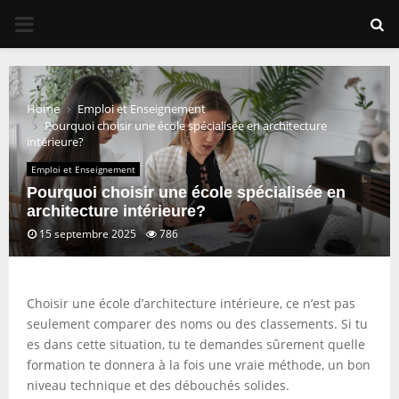
PRIMARY
MENU
Home
Emploi et Enseignement
Pourquoi choisir une école spécialisée en architecture
intérieure?
Emploi et Enseignement
Pourquoi choisir une école spécialisée en
architecture intérieure?
15 septembre 2025
786
Choisir une école d’architecture intérieure, ce n’est pas
seulement comparer des noms ou des classements. Si tu
es dans cette situation, tu te demandes sûrement quelle
formation te donnera à la fois une vraie méthode, un bon
niveau technique et des débouchés solides.