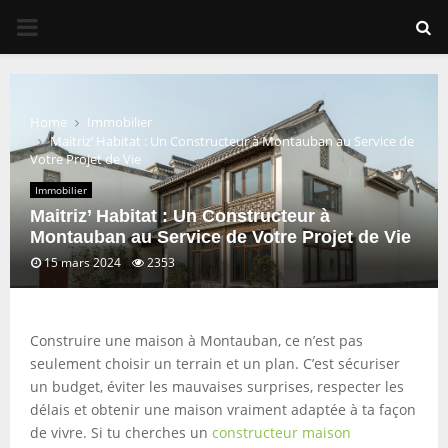
PRIMARY
MENU
Home
Immobilier
Maitriz’ Habitat : Un Constructeur à Montauban au Service de
Votre Projet de Vie
Immobilier
Maitriz’ Habitat : Un Constructeur à
Montauban au Service de Votre Projet de Vie
15 mars 2024
2353
Construire une maison à Montauban, ce n’est pas
seulement choisir un terrain et un plan. C’est sécuriser
un budget, éviter les mauvaises surprises, respecter les
délais et obtenir une maison vraiment adaptée à ta façon
de vivre. Si tu cherches un
constructeur maison