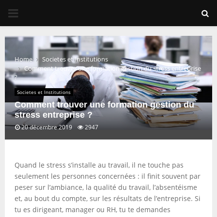
PRIMARY
MENU
Home
Societes et Institutions
Comment trouver une formation gestion du stress entreprise
?
Societes et Institutions
Comment trouver une formation gestion du
stress entreprise ?
20 décembre 2019
2947
Quand le stress s’installe au travail, il ne touche pas
seulement les personnes concernées : il finit souvent par
peser sur l’ambiance, la qualité du travail, l’absentéisme
et, au bout du compte, sur les résultats de l’entreprise. Si
tu es dirigeant, manager ou RH, tu te demandes