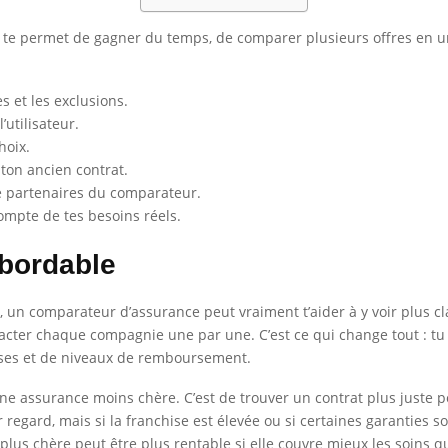
e permet de gagner du temps, de comparer plusieurs offres en un 
s et les exclusions.
utilisateur.
hoix.
 ton ancien contrat.
de partenaires du comparateur.
ompte de tes besoins réels.
abordable
, un comparateur d’assurance peut vraiment t’aider à y voir plus cla
cter chaque compagnie une par une. C’est ce qui change tout : tu 
hises et de niveaux de remboursement.
 une assurance moins chère. C’est de trouver un contrat plus juste 
ard, mais si la franchise est élevée ou si certaines garanties sont
 plus chère peut être plus rentable si elle couvre mieux les soins qu