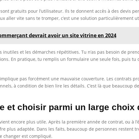
ont gratuits pour l’utilisateur. Ils te donnent accès à des devis pe
veux aller vite sans te tromper, c’est une solution particulièrement ut
mmerçant devrait avoir un site vitrine en 2024
s inutiles et les démarches répétitives. Tu n’as pas besoin de pre
s. En pratique, tu remplis un formulaire une seule fois, puis tu o
as n’implique pas forcément une mauvaise couverture. Les contrats p
onnels, à condition de bien lire les détails. C’est là que beaucoup d
 et choisir parmi un large choix 
ient encore plus utile. Après la première année de contrat, ou à l’
offre plus adaptée. Dans les faits, beaucoup de personnes restent 
ue changer est compliqué.